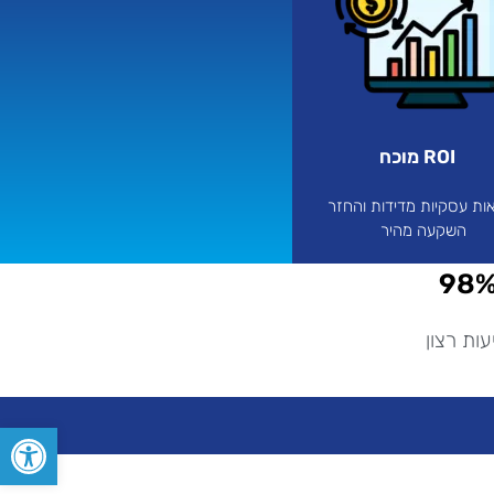
ROI מוכח
ות עסקיות מדידות והחזר
השקעה מהיר
98
ות רצון
פתח סרגל